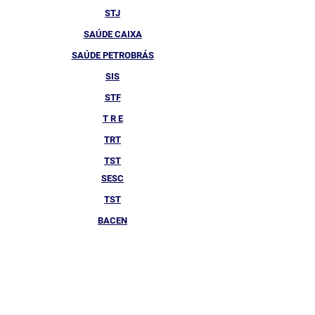
STJ
SAÚDE CAIXA
SAÚDE PETROBRÁS
SIS
STF
T R E
TRT
TST
SESC
TST
BACEN
CARE PLUS
CASEC
CONAB
E-VIDA